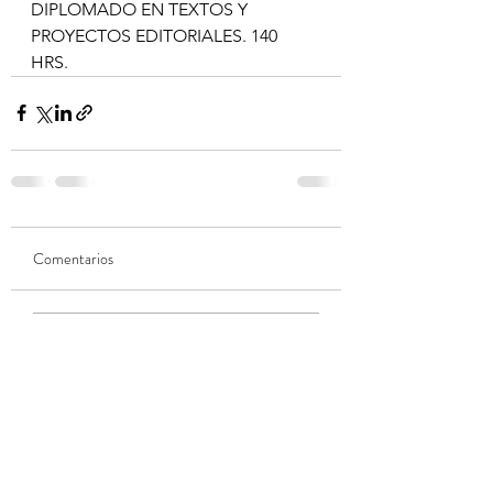
DIPLOMADO EN TEXTOS Y 
PROYECTOS EDITORIALES. 140 
HRS. 
Comentarios
Ya no es posible comentar
esta entrada. Contacta al
propietario del sitio para
obtener más información.