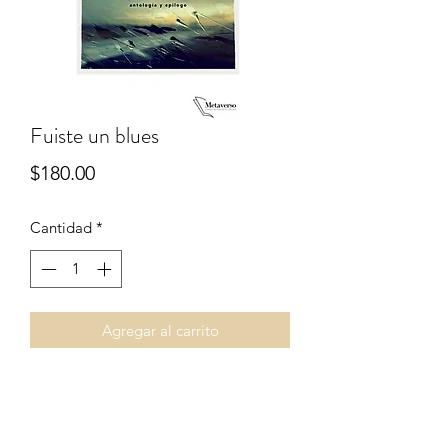
Fuiste un blues
Precio
$180.00
Cantidad
*
Agregar al carrito
Fuiste un blues del autor regio
Gerardo Garza, un libro de lectura ágil
que reflexiona sobre el amor, la muerte