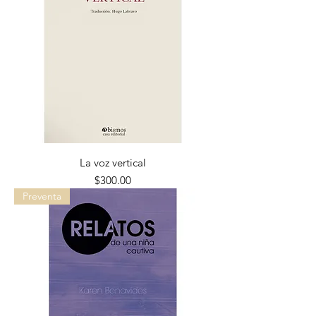
La voz vertical
Precio
$300.00
Preventa