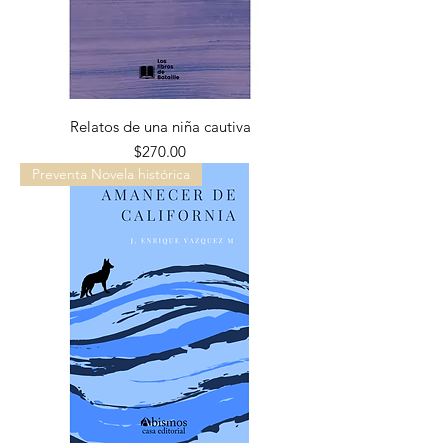
Relatos de una niña cautiva
Precio
$270.00
Preventa Novela histórica