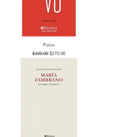
Polvo
Precio
Precio de oferta
$320.00
$270.00