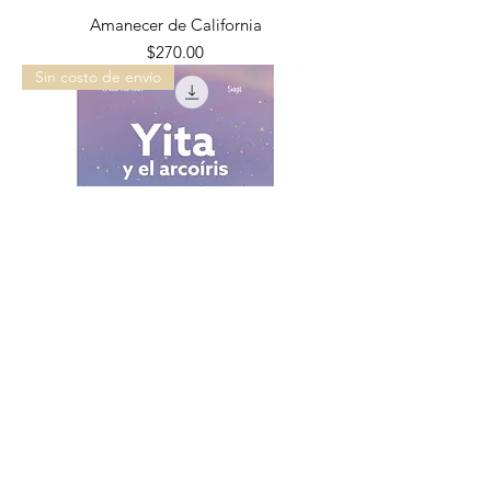
Amanecer de California
Precio
$270.00
Sin costo de envío
Yita y el arcoiris
Precio
$350.00
Pre venta