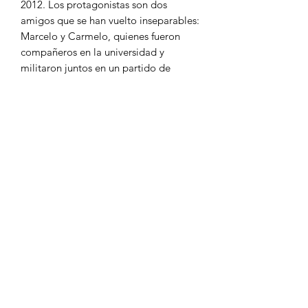
2012. Los protagonistas son dos
amigos que se han vuelto inseparables:
Marcelo y Carmelo, quienes fueron
compañeros en la universidad y
militaron juntos en un partido de
izquierda que, presumiblemente, es el
Partido Comunista Mexicano. Se trata
de una novela distribuida en diez y seis
capítulos, con un orden cronológico en
la narración, pero interrumpido con
frecuencia por retrospecciones que
complementan la información sobre
los personajes. El estilo es realista,
aunque en ocasiones parezca más bien
fársico.
Ana María Villalobos