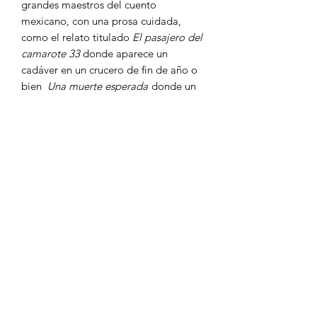
grandes maestros del cuento
mexicano, con una prosa cuidada,
como el relato titulado
El pasajero del
camarote 33
donde aparece un
cadáver en un crucero de fin de año o
bien
Una muerte esperada
donde un
moribundo recuerda a "los traidores a
la causa, y la lucha de Eusebio para
liberar a los campesinos, cuando éstos
fueron encarcelados por unirse a la
guerrilla, después de haberlos
despojado de sus tierras fértiles"...
María Emilia Reséndiz es originaria de
San Ciro de Acosta San Luis Potosí.